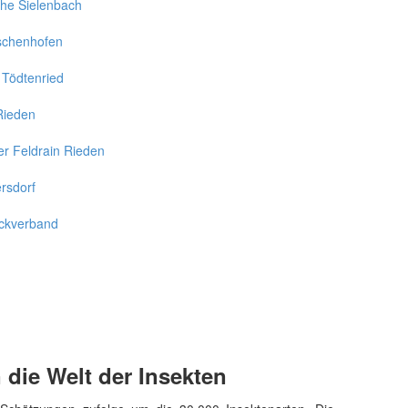
che Sielenbach
rschenhofen
 Tödtenried
Rieden
er Feldrain Rieden
rsdorf
ckverband
 die Welt der Insekten