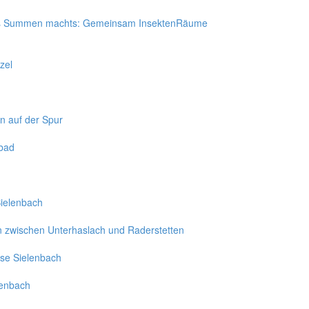
Das Summen machts: Gemeinsam InsektenRäume
zel
 auf der Spur
ibad
Sielenbach
n zwischen Unterhaslach und Raderstetten
ese Sielenbach
lenbach