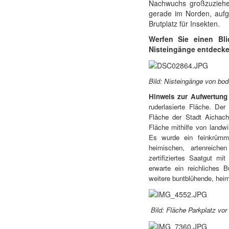
Nachwuchs großzuziehen
gerade im Norden, aufgr
Brutplatz für Insekten.
Werfen Sie einen Bli
Nisteingänge entdeck
Bild: Nisteingänge von bo
Hinweis zur Aufwertung 
ruderlasierte Fläche. De
Fläche der Stadt Aicha
Fläche mithilfe von landwi
Es wurde ein feinkrümml
heimischen, artenreich
zertifiziertes Saatgut m
erwarte ein reichliches 
weitere buntblühende, heim
Bild: Fläche Parkplatz v