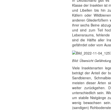
In Deutschland gibt es
Klasse der Insekten ist
und Libellen bis hin z
Käfern oder Wildbiene
anderen Gliederfüßern w
ihrer sechs Beine abzug
und sind zum Teil hoch
Lebensraums, fehlende N
sind die Hälfte aller I
gefährdet oder vom Aus
Bild: Übersicht Gefährdung
Viele Insektenarten leg
beträgt der Anteil der 
Sandbienen, Schmalbie
meisten dieser Arten s
weiter zurückgehen. 
unterschiedlich sein. W
um stabile Nistgänge 
wenig bewachsen sein
(sandigen) Rohbodenstel