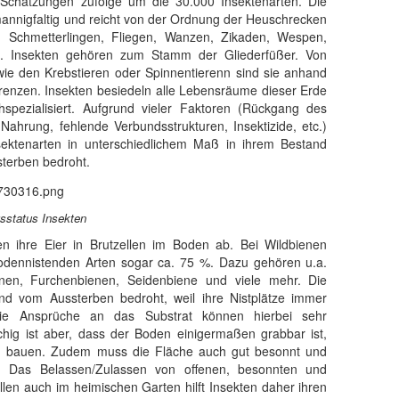
 Schätzungen zufolge um die 30.000 Insektenarten. Die
 mannigfaltig und reicht von der Ordnung der Heuschrecken
u Schmetterlingen, Fliegen, Wanzen, Zikaden, Wespen,
n. Insekten gehören zum Stamm der Gliederfüßer. Von
ie den Krebstieren oder Spinnentierenn sind sie anhand
renzen. Insekten besiedeln alle Lebensräume dieser Erde
spezialisiert. Aufgrund vieler Faktoren (Rückgang des
ahrung, fehlende Verbundsstrukturen, Insektizide, etc.)
nsektenarten in unterschiedlichem Maß in ihrem Bestand
sterben bedroht.
sstatus Insekten
en ihre Eier in Brutzellen im Boden ab. Bei Wildbienen
bodennistenden Arten sogar ca. 75 %. Dazu gehören u.a.
nen, Furchenbienen, Seidenbiene und viele mehr. Die
ind vom Aussterben bedroht, weil ihre Nistplätze immer
Die Ansprüche an das Substrat können hierbei sehr
ichig ist aber, dass der Boden einigermaßen grabbar ist,
zu bauen. Zudem muss die Fläche auch gut besonnt und
. Das Belassen/Zulassen von offenen, besonnten und
len auch im heimischen Garten hilft Insekten daher ihren