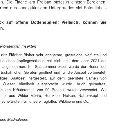
. Die Fläche am Freibad bietet in einigen Bereichen,
und des sandig-kiesigen Untergrundes viel Potential als
ck auf offene Bodenstellen! Vielleicht können Sie
en
.
denbrütenden Insekten
der Fläche:
Bisher sehr artenarme, grasreiche, verfilzte und
r Landschaftspflegeverband hat sich seit dem Jahr 2021 der
ch angenommen. Im Spätsommer 2022 wurde der Boden der
rtschaftlichen Geräten geöffnet und für die Ansaat vorbereitet.
iges Saatbeet hergestellt, auf dem geerntete Samen von
en Wiesen händisch ausgebracht wurde. Auch gekauftes,
it einem Kräuteranteil von 90 Prozent wurde verwendet. Wir
Büffet aus Wilder Möhre, Hornklee, Nelken, Natternkopf und
ische Blüten für unsere Tagfalter, Wildbiene und Co.
or den Maßnahmen