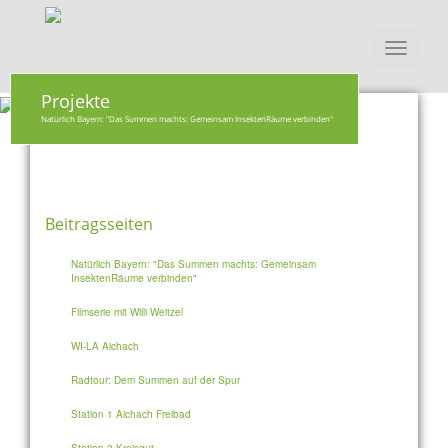
Toggle
navigati
Projekte
Natürlich Bayern: "Das Summen machts: Gemeinsam InsektenRäume verbinden"
Beitragsseiten
Natürlich Bayern: "Das Summen machts: Gemeinsam
InsektenRäume verbinden"
Filmserie mit Willi Weitzel
WI-LA Aichach
Radtour: Dem Summen auf der Spur
Station 1 Aichach Freibad