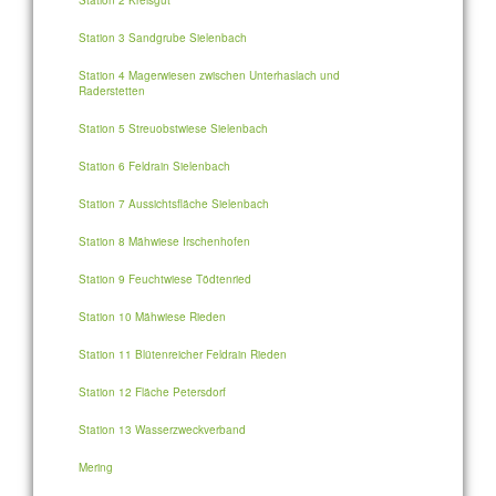
Station 2 Kreisgut
Station 3 Sandgrube Sielenbach
Station 4 Magerwiesen zwischen Unterhaslach und
Raderstetten
Station 5 Streuobstwiese Sielenbach
Station 6 Feldrain Sielenbach
Station 7 Aussichtsfläche Sielenbach
Station 8 Mähwiese Irschenhofen
Station 9 Feuchtwiese Tödtenried
Station 10 Mähwiese Rieden
Station 11 Blütenreicher Feldrain Rieden
Station 12 Fläche Petersdorf
Station 13 Wasserzweckverband
Mering