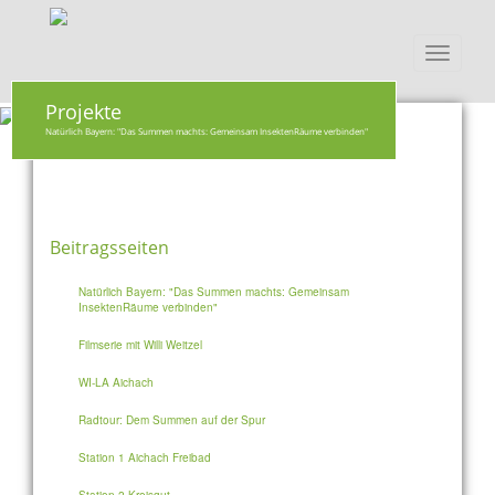
Toggle
navigati
Projekte
Natürlich Bayern: "Das Summen machts: Gemeinsam InsektenRäume verbinden"
Beitragsseiten
Natürlich Bayern: "Das Summen machts: Gemeinsam
InsektenRäume verbinden"
Filmserie mit Willi Weitzel
WI-LA Aichach
Radtour: Dem Summen auf der Spur
Station 1 Aichach Freibad