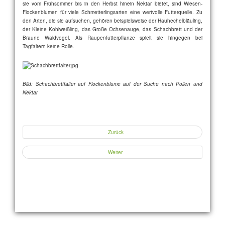
sie vom Frühsommer bis in den Herbst hinein Nektar bietet, sind Wiesen-
Flockenblumen für viele Schmetterlingsarten eine wertvolle Futterquelle. Zu
den Arten, die sie aufsuchen, gehören beispielsweise der Hauhechelbläuling,
der Kleine Kohlweißling, das Große Ochsenauge, das Schachbrett und der
Braune Waldvogel. Als Raupenfutterpflanze spielt sie hingegen bei
Tagfaltern keine Rolle.
Bild: Schachbrettfalter auf Flockenblume auf der Suche nach Pollen und
Nektar
Zurück
Weiter