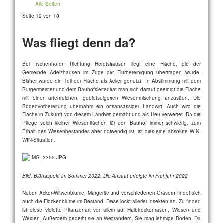
Alle Seiten
Seite 12 von 18
Was fliegt denn da?
Bei Irschenhofen Richtung Heretshausen liegt eine Fläche, die der
Gemeinde Adelzhausen im Zuge der Flurbereinigung übertragen wurde.
Bisher wurde ein Teil der Fläche als Acker genutzt. In Abstimmung mit dem
Bürgermeister und dem Bauhofsleiter hat man sich darauf geeinigt die Fläche
mit einer artenreichen, gebietseigenen Wiesenmischung anzusäen. Die
Bodenvorbereitung übernahm ein ortsansässiger Landwirt. Auch wird die
Fläche in Zukunft von diesem Landwirt gemäht und als Heu verwertet. Da die
Pflege solch kleiner Wiesenflächen für den Bauhof immer schwierig, zum
Erhalt des Wiesenbestandes aber notwendig ist, ist dies eine absolute WIN-
WIN-Situation.
Bild: Blühaspekt im Sommer 2022. Die Ansaat erfolgte im Frühjahr 2022
Neben Acker-Witwenblume, Margerite und verschiedenen Gräsern findet sich
auch die Flockenblume im Bestand. Diese lockt allerlei Insekten an. Zu finden
ist diese violette Pflanzenart vor allem auf Halbtrockenrasen, Wiesen und
Weiden. Außerdem gedeiht sie an Wegrändern. Sie mag lehmige Böden. Da