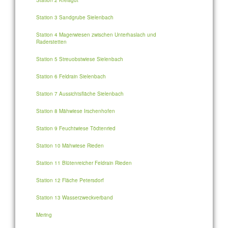
Station 2 Kreisgut
Station 3 Sandgrube Sielenbach
Station 4 Magerwiesen zwischen Unterhaslach und
Raderstetten
Station 5 Streuobstwiese Sielenbach
Station 6 Feldrain Sielenbach
Station 7 Aussichtsfläche Sielenbach
Station 8 Mähwiese Irschenhofen
Station 9 Feuchtwiese Tödtenried
Station 10 Mähwiese Rieden
Station 11 Blütenreicher Feldrain Rieden
Station 12 Fläche Petersdorf
Station 13 Wasserzweckverband
Mering