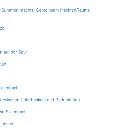
Das Summen machts: Gemeinsam InsektenRäume
zel
 auf der Spur
ibad
Sielenbach
n zwischen Unterhaslach und Raderstetten
ese Sielenbach
lenbach