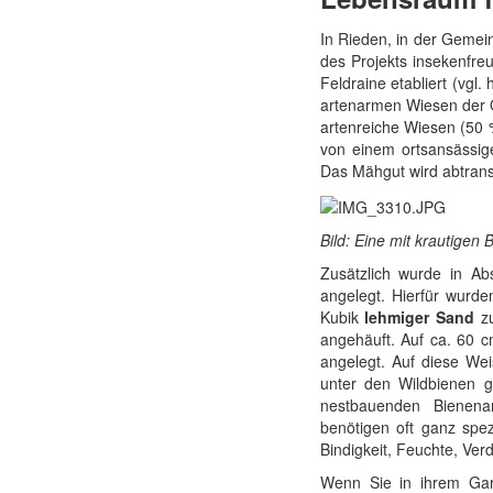
In Rieden, in der Geme
des Projekts insekenfre
Feldraine etabliert (vgl.
artenarmen Wiesen der 
artenreiche Wiesen (50 
von einem ortsansässig
Das Mähgut wird abtrans
Bild: Eine mit krautigen
Zusätzlich wurde in Ab
angelegt. Hierfür wurd
Kubik
lehmiger Sand
zu
angehäuft. Auf ca. 60 
angelegt. Auf diese We
unter den Wildbienen ge
nestbauenden Bienena
benötigen oft ganz spez
Bindigkeit, Feuchte, Ve
Wenn Sie in ihrem Gart