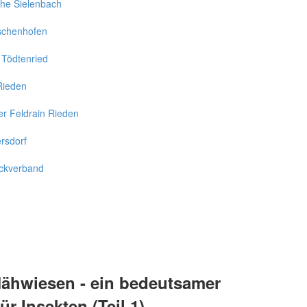
che Sielenbach
rschenhofen
 Tödtenried
Rieden
er Feldrain Rieden
rsdorf
ckverband
Mähwiesen - ein bedeutsamer
r Insekten (Teil 1)