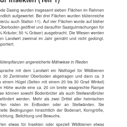
inde Dasing wurden insgesamt sieben Flächen im Rahmen
undlich aufgewertet. Bei drei Flächen wurden blütenreiche
 hierzu auch Station 11). Auf vier Flächen wurde auf bisher
Oberboden geöffnet und daraufhin Saatgutmischungen für
% Kräuter, 50 % Gräser) ausgebracht. Die Wiesen werden
en Landwirt zweimal im Jahr gemäht und nicht gedüngt.
portiert.
 Blütenpflanzen angereicherte Mähwiese in Rieden
sprache mit dem Landwirt ein Nisthügel für Wildbienen
en 30 Zentimeter Oberboden abgetragen und dann ca. 3
 einem Hügel (Seiten mit einem 20 bis 30 Grad Winkel)
cm Höhe wurde eine ca. 20 cm breite waagrechte Rampe
ise können sowohl Bodenbrüter als auch Steilwandbrüter
fördert werden. Mehr als zwei Drittel aller heimischen
rten nisten im Erdboden oder an Steilwänden. Sie
ielle Bedingungen hinsichtlich der Bodenart, Korngröße,
rdichtung, Belichtung und Bewuchs.
en etwas für Insekten oder speziell Wildbienen etwas