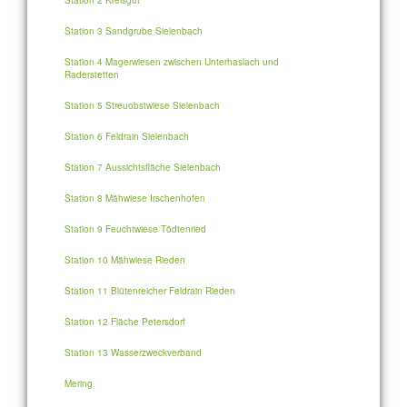
Station 2 Kreisgut
Station 3 Sandgrube Sielenbach
Station 4 Magerwiesen zwischen Unterhaslach und
Raderstetten
Station 5 Streuobstwiese Sielenbach
Station 6 Feldrain Sielenbach
Station 7 Aussichtsfläche Sielenbach
Station 8 Mähwiese Irschenhofen
Station 9 Feuchtwiese Tödtenried
Station 10 Mähwiese Rieden
Station 11 Blütenreicher Feldrain Rieden
Station 12 Fläche Petersdorf
Station 13 Wasserzweckverband
Mering