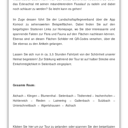
das Ecknachtal mit seinen mäandrierendem Flusslauf zu radeln und dabei
noch schlauer zu werden? So leicht kann es gehen!
Im Zuge dessen führt Sie der Landschaftspflegeverband über die App
Komoot zu sehenswerten Beispielflächen. Dabei finden Sie auf den
beigefügten Stationen Links zur Homepage, wo Sie über interessante und
spannende Fakten zur Flora und Fauna auf den Flächen nachlesen können.
Ebenso sind an diesen Flächen Schilder mit QR-Codes versehen, über die
Sie ebenso zu den Artikeln gelangen.
Lassen Sie sich nun in ca. 3,5 Stunden Fahrtzeit von der Schönheit unserer
Heimat begeistern! Zur Stärkung während der Tour ist auf halber Strecke eine
Einkehrmöglichkeit in Sielenbach eingeplant.
Gesamte Route:
Aichach – Klingen – Blumenthal - Sielenbach – Tödtenried – Irschenhofen –
Hohleneich – Rieden – Laimering – Gallenbach – Sulzbach –
Unterschneitbach – Algertshausen – Aichach
Klicken Sie hier um zur Tour zu gelanden oder scannen Sie den beigefügten