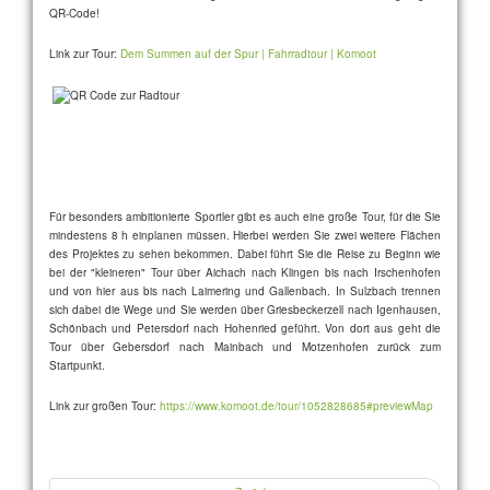
QR-Code!
Link zur Tour:
Dem Summen auf der Spur | Fahrradtour | Komoot
Für besonders ambitionierte Sportler gibt es auch eine große Tour, für die Sie
mindestens 8 h einplanen müssen. Hierbei werden Sie zwei weitere Flächen
des Projektes zu sehen bekommen. Dabei führt Sie die Reise zu Beginn wie
bei der "kleineren" Tour über Aichach nach Klingen bis nach Irschenhofen
und von hier aus bis nach Laimering und Gallenbach. In Sulzbach trennen
sich dabei die Wege und Sie werden über Griesbeckerzell nach Igenhausen,
Schönbach und Petersdorf nach Hohenried geführt. Von dort aus geht die
Tour über Gebersdorf nach Mainbach und Motzenhofen zurück zum
Startpunkt.
Link zur großen Tour:
https://www.komoot.de/tour/1052828685#previewMap