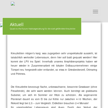
Toggle
navigati
Aktuell
Quack to the Future: Habitatgestaltung für die stark gefährdete Kreuzkröte
Kreuzkröten mögen’s karg: was zugegeben sehr unspektakulär aussieht, ist
tatsächlich wertvoller Lebensraum, denn hier soll bald gequakt werden! Hier
kommt der LPV ins Spiel: Innerhalb unseres Amphibienprojekts haben wir
heuer wieder in Zusammenarbeit mit lokalen Erdbauunternehmen einige
Tümpel neu hergestellt oder entlandet, so etwa in Griesbeckerzell, Ottmaring
und Pöttmes.
Die Kreuzkröte bevorzugt flache, unbewachsene, besonnte Gewässer (ohne
Fressfeinde), die sehr warm werden können. Auch benötigt sie grabbares
Substrat, um sich im Sommer vor Hitze zu schützen. Als sogenannte
Pionierart dauert es vom Ei bis zur Kröte nur zwischen 4-10 Wochen, der
Rekord liegt bei 2,5 – zum Vergleich: Erdkröten brauchen 2-4 Monate!
Ihr ursprünglicher Lebensraum sind Auen. Durch den Verlust der