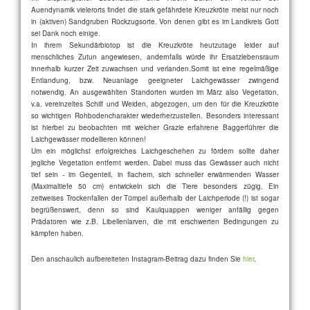
Auendynamik vielerorts findet die stark gefährdete Kreuzkröte meist nur noch
in (aktiven) Sandgruben Rückzugsorte. Von denen gibt es im Landkreis Gott
sei Dank noch einige.
In ihrem Sekundärbiotop ist die Kreuzkröte heutzutage leider auf
menschliches Zutun angewiesen, andernfalls würde ihr Ersatzlebensraum
innerhalb kurzer Zeit zuwachsen und verlanden.Somit ist eine regelmäßige
Entlandung, bzw. Neuanlage geeigneter Laichgewässer zwingend
notwendig. An ausgewählten Standorten wurden im März also Vegetation,
v.a. vereinzeltes Schilf und Weiden, abgezogen, um den für die Kreuzkröte
so wichtigen Rohbodencharakter wiederherzustellen. Besonders interessant
ist hierbei zu beobachten mit welcher Grazie erfahrene Baggerführer die
Laichgewässer modellieren können!
Um ein möglichst erfolgreiches Laichgeschehen zu fördern sollte daher
jegliche Vegetation entfernt werden. Dabei muss das Gewässer auch nicht
tief sein - im Gegenteil, in flachem, sich schneller erwärmenden Wasser
(Maximaltiefe 50 cm) entwickeln sich die Tiere besonders zügig. Ein
zeitweises Trockenfallen der Tümpel außerhalb der Laichperiode (!) ist sogar
begrüßenswert, denn so sind Kaulquappen weniger anfällig gegen
Prädatoren wie z.B. Libellenlarven, die mit erschwerten Bedingungen zu
kämpfen haben.
Den anschaulich aufbereiteten Instagram-Beitrag dazu finden Sie
hier
.